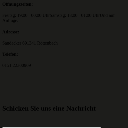
Öffnungszeiten:
Freitag: 19:00 - 00:00 Uhr
Samstag: 18:00 - 01:00 Uhr
Und auf
Anfrage.
Adresse:
Sandacker 6
91341 Röttenbach
Telefon:
0151 22300969
Schicken Sie uns eine Nachricht